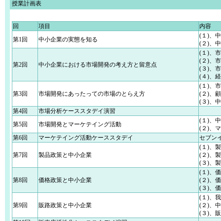
授業計画表
回
項目
内容
(１)、
第1回
中小企業の実態を知る
(２)
(１)、
(２)、
第2回
中小企業における市場開発の考え方と留意点
(３)、
(４)、
(１)、
第3回
市場開発にあったっての市場のとらえ方
(２)、
(３)
第4回
市場分析ケーススタデイ演習
(１)
第5回
市場開発とマーケテイング活動
(２)
第6回
マーケテイング活動ケーススタデイ
セブン
(１)
第7回
製品政策と中小企業
(２)
(３)
(１)、
第8回
価格政策と中小企業
(２)、
(３)、
(１)、
第9回
販路政策と中小企業
(２)、
(３)、