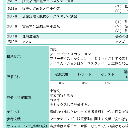
第10回
販売店活性化ケーススタデイ演習
(１)、
第11回
販売促進政策と中小企業
(２)
第12回
店舗活性化販促ケーススタデイ演習
(１)、
第13回
営業マン活動と中小企業
(２)、
(３)、
第14回
理解度確認
要点の
第15回
まとめ
まとめ
講義
グループデイスカッション
授業形式
フリーデイスカッション をミックスして授業
デイスカッションはケーススタデイーが主体とな
講
定期試験
レポート
小テスト
（
評価方法
0%
0%
0%
小論文
発表内容と態度
評価の特記事項
出席率
をミックスして評価する。
テキスト
講師の作成したレジュメ参考資料を中心に授業を
参考文献
マーケテイング、販売活動に関する文献であれば
オフィスアワー(授業相談)
当授業は水曜日の７時限になるので、相談がある