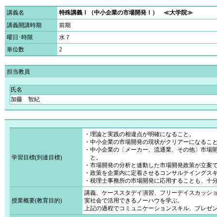
講義名
特殊講義Ⅰ（中小企業の市場開発Ⅰ） ≪大学院≫
講義開講時期
前期
曜日･時限
水７
単位数
2
担当教員
氏名
加藤 智紀
・理論と実践の相違点が明確になること。
・中小企業の市場開発の現状がクリアーになるこ
・中小企業の〔メーカー、流通業、その他〕市場
学習目標(到達目標)
と。
・市場開発の分析と連動した市場開発政策が立案
・政策を企業内に定着させるコンサルテイングス
・税理士事務所の市場開発に応用することも、十
講義、ケーススタデイ演習、フリーデイスカッシ
授業概要(教育目的)
実社会で活用できるノーハウを学ぶ。
上記の過程でコミュニケーションスキル、プレゼ