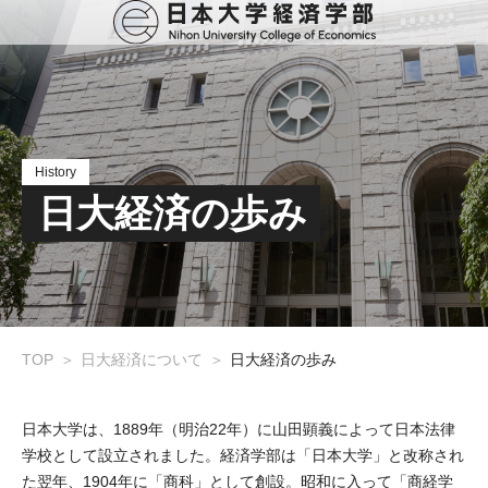
History
日大経済の歩み
TOP
日大経済について
日大経済の歩み
日本大学は、1889年（明治22年）に山田顕義によって日本法律
学校として設立されました。経済学部は「日本大学」と改称され
た翌年、1904年に「商科」として創設。昭和に入って「商経学