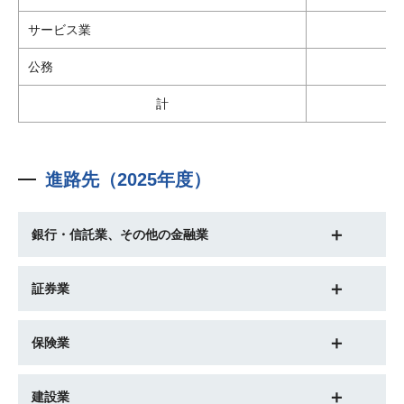
サービス業
公務
計
1
進路先（2025年度）
銀行・信託業、その他の金融業
証券業
保険業
建設業