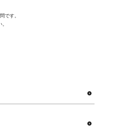
問です。
い。