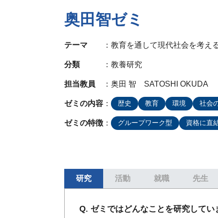
奥田智ゼミ
テーマ
教育を通して現代社会を考え
分類
教養研究
担当教員
奥田 智 SATOSHI OKUDA
ゼミの内容
歴史
教育
環境
社会
ゼミの特徴
グループワーク型
資格に直
研究
活動
就職
先生
Q. ゼミではどんなことを研究してい