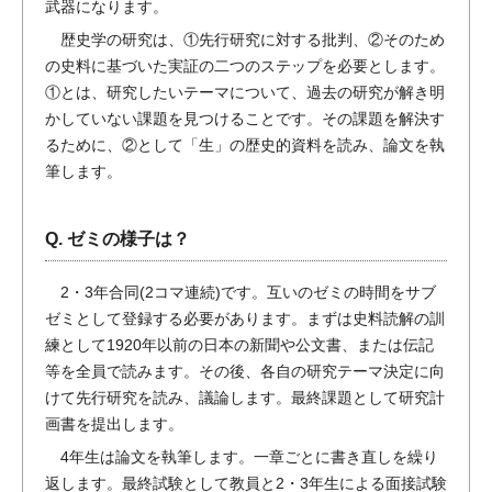
武器になります。
歴史学の研究は、①先行研究に対する批判、②そのため
の史料に基づいた実証の二つのステップを必要とします。
①とは、研究したいテーマについて、過去の研究が解き明
かしていない課題を見つけることです。その課題を解決す
るために、②として「生」の歴史的資料を読み、論文を執
筆します。
Q. ゼミの様子は？
2・3年合同(2コマ連続)です。互いのゼミの時間をサブ
ゼミとして登録する必要があります。まずは史料読解の訓
練として1920年以前の日本の新聞や公文書、または伝記
等を全員で読みます。その後、各自の研究テーマ決定に向
けて先行研究を読み、議論します。最終課題として研究計
画書を提出します。
4年生は論文を執筆します。一章ごとに書き直しを繰り
返します。最終試験として教員と2・3年生による面接試験