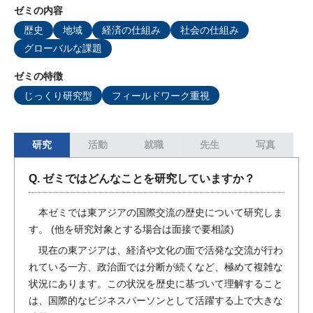
ゼミの内容
歴史
地域
経済の仕組み
社会の仕組み
グローバルな課題
ゼミの特徴
じっくり研究型
フィールドワーク重視
研究
活動
就職
先生
写真
Q. ゼミではどんなことを研究していますか？
本ゼミでは東アジアの国際交流の歴史について研究しま
す。 (他を研究対象とする場合は面接で要相談)
現在の東アジアは、経済や文化の面で活発な交流が行わ
れている一方、政治面では分断が続くなど、極めて複雑な
状況にあります。この状況を歴史に基づいて理解すること
は、国際的なビジネスパーソンとして活躍する上で大きな