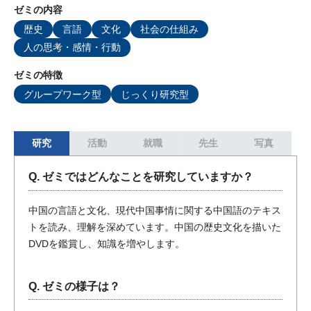
ゼミの内容
歴史
言語
文化
社会の仕組み
人の思考・感情・行動
ゼミの特徴
グループワーク型
じっくり研究型
研究
活動
就職
先生
写真
Q. ゼミではどんなことを研究していますか？
中国の言語と文化、現代中国事情に関する中国語のテキス
トを読み、理解を深めています。中国の歴史文化を描いた
DVDを鑑賞し、知識を増やします。
Q. ゼミの様子は？