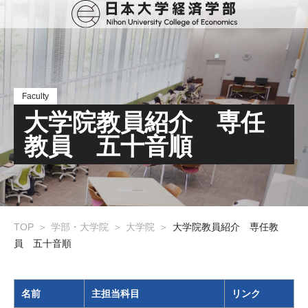
Faculty
大学院教員紹介 専任
教員 五十音順
TOP
学部・大学院
大学院
大学院教員紹介 専任教
員 五十音順
名前
主担当科目
リンク