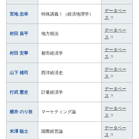
データベー
宮地 忠幸
特殊講義Ⅰ（経済地理学）
ス
データベー
村田 昌平
地方税法
ス
データベー
村田 安寧
都市経済学
ス
データベー
山下 雄司
西洋経済史
ス
データベー
行武 憲史
計量経済学
ス
データベー
横井 のり枝
マーケティング論
ス
データベー
米澤 聡士
国際経営論
ス