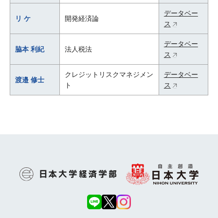
データベー
リ ケ
開発経済論
ス
データベー
脇本 利紀
法人税法
ス
クレジットリスクマネジメン
データベー
渡邉 修士
ト
ス