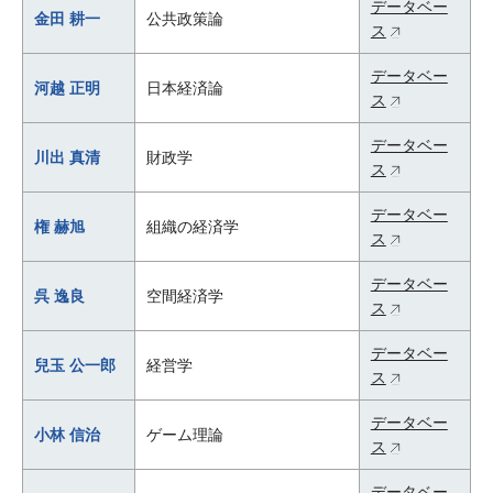
データベー
金田 耕一
公共政策論
ス
データベー
河越 正明
日本経済論
ス
データベー
川出 真清
財政学
ス
データベー
権 赫旭
組織の経済学
ス
データベー
呉 逸良
空間経済学
ス
データベー
兒玉 公一郎
経営学
ス
データベー
小林 信治
ゲーム理論
ス
データベー