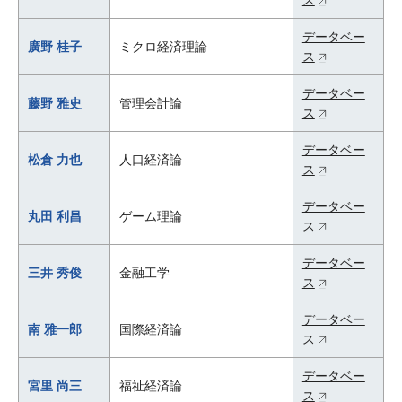
ス
データベー
廣野 桂子
ミクロ経済理論
ス
データベー
藤野 雅史
管理会計論
ス
データベー
松倉 力也
人口経済論
ス
データベー
丸田 利昌
ゲーム理論
ス
データベー
三井 秀俊
金融工学
ス
データベー
南 雅一郎
国際経済論
ス
データベー
宮里 尚三
福祉経済論
ス