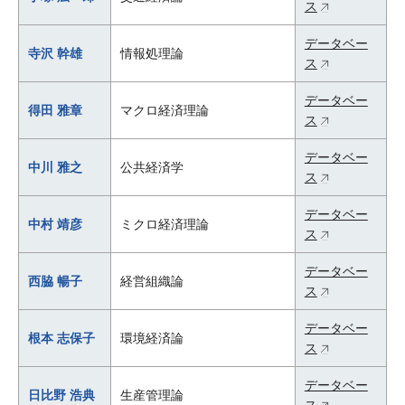
ス
データベー
寺沢 幹雄
情報処理論
ス
データベー
得田 雅章
マクロ経済理論
ス
データベー
中川 雅之
公共経済学
ス
データベー
中村 靖彦
ミクロ経済理論
ス
データベー
西脇 暢子
経営組織論
ス
データベー
根本 志保子
環境経済論
ス
データベー
日比野 浩典
生産管理論