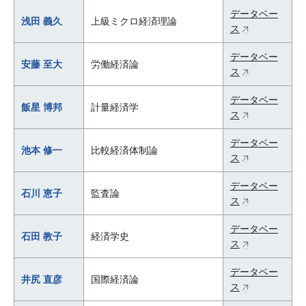
データベー
浅田 義久
上級ミクロ経済理論
ス
データベー
安藤 至大
労働経済論
ス
データベー
飯星 博邦
計量経済学
ス
データベー
池本 修一
比較経済体制論
ス
データベー
石川 恵子
監査論
ス
データベー
石田 教子
経済学史
ス
データベー
井尻 直彦
国際経済論
ス