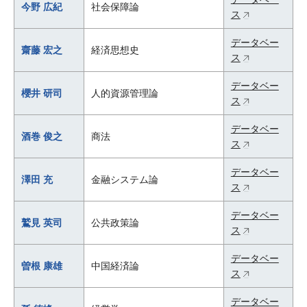
今野 広紀
社会保障論
ス
データベー
齋藤 宏之
経済思想史
ス
データベー
櫻井 研司
人的資源管理論
ス
データベー
酒巻 俊之
商法
ス
データベー
澤田 充
金融システム論
ス
データベー
鷲見 英司
公共政策論
ス
データベー
曽根 康雄
中国経済論
ス
データベー