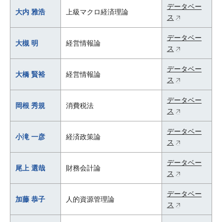
データベー
大内 雅浩
上級マクロ経済理論
ス
データベー
大槻 明
経営情報論
ス
データベー
大橋 賢裕
経営情報論
ス
データベー
岡根 秀規
消費税法
ス
データベー
小滝 一彦
経済政策論
ス
データベー
尾上 選哉
財務会計論
ス
データベー
加藤 恭子
人的資源管理論
ス