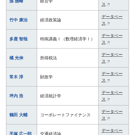
孫 徳峰
経営学
ス
データベー
竹中 康治
経済政策論
ス
データベー
多鹿 智哉
特殊講義Ⅰ（数理経済学Ⅰ）
ス
データベー
橘 光伸
所得税法
ス
データベー
常木 淳
財政学
ス
データベー
坪内 浩
経済統計学
ス
データベー
鶴田 大輔
コーポレートファイナンス
ス
データベー
手塚 広一郎
交通経済論