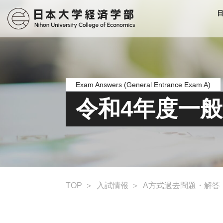
Exam Answers (General Entrance Exam A)
令和4年度一
TOP
入試情報
A方式過去問題・解答