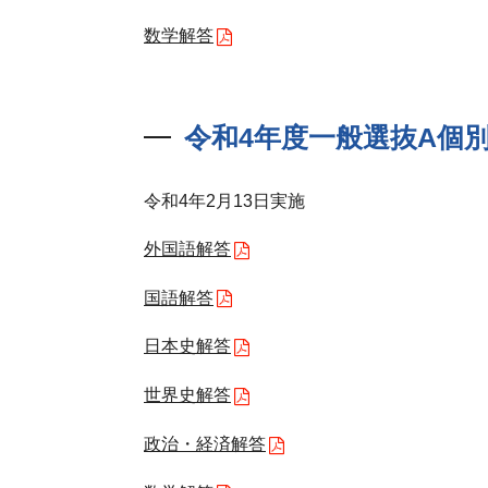
数学解答
令和4年度一般選抜A個
令和4年2月13日実施
外国語解答
国語解答
日本史解答
世界史解答
政治・経済解答