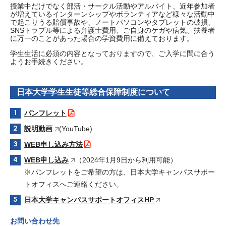
授業中だけでなく部活・サークル活動やアルバイト、近年参加者
が増えているインターンシップやボランティアなど様々な活動中
で起こりうる賠償事故や、ノートパソコンやタブレットの破損、
SNSトラブル等による弁護士費用、ご自身のケガや病気、扶養者
に万一のことがあった場合の学資費用に備えております。
学生生活に必須の内容となっておりますので、ご入学に間に合う
ようお手続きください。
日本大学学生生徒等総合保障制度について
パンフレット
説明動画
(YouTube)
WEB申し込み方法
WEB申し込み
（2024年1月9日から利用可能）
※パンフレットをご希望の方は、日本大学キャンパスサポー
トオフィスへご連絡ください
。
日本大学キャンパスサポートオフィスHP
お問い合わせ先