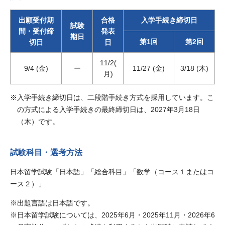
出願受付期
合格
入学手続き締切日
試験
間・受付締
発表
期日
第1回
第2回
切日
日
11/2(
9/4 (金)
ー
11/27 (金)
3/18 (木)
月)
入学手続き締切日は、二段階手続き方式を採用しています。こ
の方式による入学手続きの最終締切日は、2027年3月18日
（木）です。
試験科目・選考方法
日本留学試験「日本語」「総合科目」「数学（コース１またはコ
ース２）」
出題言語は日本語です。
日本留学試験については、2025年6月・2025年11月・2026年6