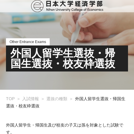
Other Entrance Exams
外国人留学生選抜・帰
国生選抜・校友枠選抜
TOP
入試情報
選抜の種類
外国人留学生選抜・帰国生
選抜・校友枠選抜
外国人留学生・帰国生及び校友の子又は孫を対象とした試験で
す。