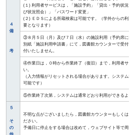
(１) 利用者サービスは，「施設予約」「貸出・予約状況
び状況照会）」「パスワード変更」
(２) ＥＤＳによる所蔵検索は可能です。（学外からの利
４
要となります）
備
③８月５日（月）及び７日（水）の施設利用（予約席に限
別紙「施設利用申請書」にて，図書館カウンターで受付い
考
付いたしません。
④作業日は，０時から作業終了（復旧）まで，利用者サー
い。
（入力情報がリセットされる場合があります。システム稼
可能です）
⑤作業終了次第，システムは通常どおり利用ができるよう
５
不明な点がございましたら，図書館カウンターもしくは図
そ
ださい。
の
予備日に停止をする場合は改めて，ウェブサイト等で周知
他