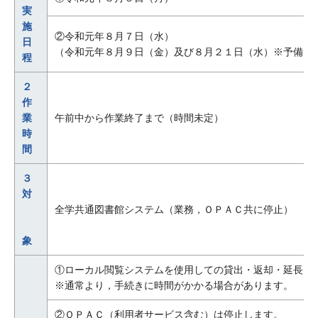
実
施
②令和元年８月７日（水）
日
（令和元年８月９日（金）及び８月２１日（水）※予備日
程
２
作
業
午前中から作業終了まで（時間未定）
時
間
３
対
全学共通図書館システム（業務，ＯＰＡＣ共に停止）
象
①ローカル閲覧システムを使用しての貸出・返却・延長は
※通常より，手続きに時間がかかる場合があります。
②ＯＰＡＣ（利用者サービス含む）は停止します。