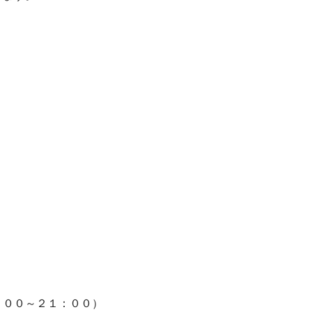
：００～２１：００）