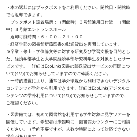
・本の返却にはブックポストをご利用ください。閉館日・閉館時
でも返却できます。
ブックポスト設置場所：（閉館時）３号館通用口付近 （開館
中）３号館エントランスホール
返却可能時間：６：００～２１：００
・経済学部の図書館所蔵図書の郵送貸出を再開しています。
※卒業・修士・学位論文等に対する研究及び学習支援を目的とし
た、経済学部学生と大学院経済学部研究科学生を対象としたサー
ビスです。 詳細は
EcoLink
(図書の郵送貸出サービスの再開につ
いて(4/7))でお知らせしていますのでご確認ください。
・一時的措置により、通常は学外環境から利用できないデジタル
コンテンツが学外から利用できます。詳細は
EcoLink
(デジタルコ
ンテンツの学外利用について(4/1))でお知らせしていますので、
ご確認ください。
・図書館では、初めて図書館を利用する学生対象に見学ツアーを
開催しています。希望者は来館時に 図書館カウンターにご相談
ください。（予約不要ですが、人数や時間によって対応できない
場合があります。）