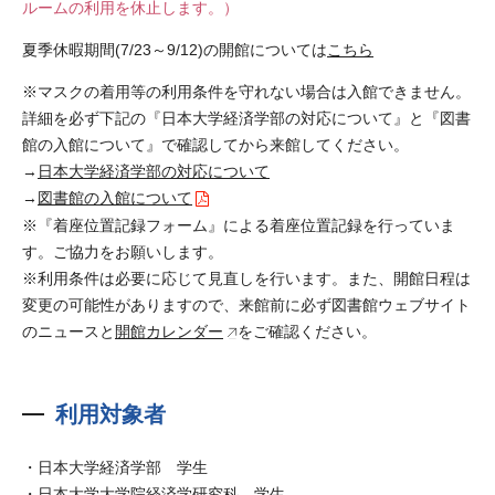
ルームの利用を休止します。）
夏季休暇期間(7/23～9/12)の開館については
こちら
※マスクの着用等の利用条件を守れない場合は入館できません。
詳細を必ず下記の『日本大学経済学部の対応について』と『図書
館の入館について』で確認してから来館してください。
→
日本大学経済学部の対応について
→
図書館の入館について
※『着座位置記録フォーム』による着座位置記録を行っていま
す。ご協力をお願いします。
※利用条件は必要に応じて見直しを行います。また、開館日程は
変更の可能性がありますので、来館前に必ず図書館ウェブサイト
のニュースと
開館カレンダー
をご確認ください。
利用対象者
・日本大学経済学部 学生
・日本大学大学院経済学研究科 学生