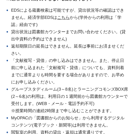
EDSによる蔵書検索は可能ですが、貸出状況等の確認はでき
ません。経済学部EDSは
こちら
から(学外からの利用は「学
認」経由です)
貸出状況は図書館カウンターまでお問い合わせください。(貸
出中資料の予約はできません)
返却期限日の延長はできません。延長は事前にお済ませくだ
さい。
「文献複写・貸借」の申し込みはできません。また、停止日
前に申し込まれた「文献複写・貸借」についても、資料到着
までに通常よりも時間を要する場合がありますので、お早め
にお申し込みください。
グループスタディルーム(3～8名)とラーニングコモンズBOX席
(2～6名)の利用は、利用日の１週間前から図書館カウンターで
受付します。(WEB・メール・電話予約不可)
※授業時間の連続2時限まで申し込むことができます。
MyOPACの「図書館からのお知らせ」から利用するデジタル
コンテンツ(電子ブック・新聞等)は利用できません。
閲覧室の利用、資料の貸出・返却は通常通りです。