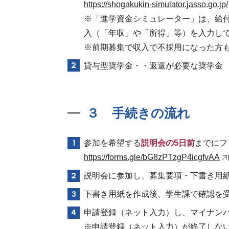
https://shogakukin-simulator.jasso.go.jp/
※「進学資金シミュレーター」は、給付奨
入（「年収」や「所得」等）を入力し
※前期募集で収入で不採用になった方
貸与型奨学金・・返還が必要な奨学金
３ 手続きの流れ
参加を希望する
説明会の5日前
までにフ
https://forms.gle/bG8zPTzgP4icgfvAA
説明会に参加し、募集要項・下書き用
下書き用紙を作成後、学生課で確認を受
申請登録（ネット入力）し、マイナン
※申請登録（ネット入力）が終了しな