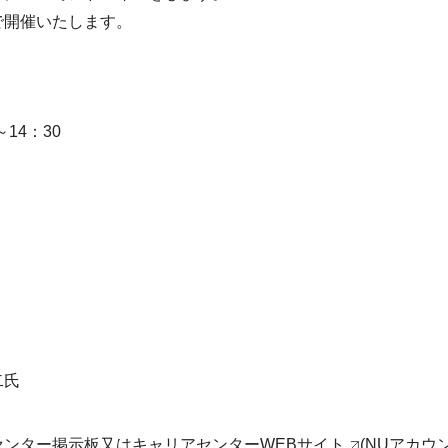
で開催いたします。
～14：30
二氏
センター掲示板又は
キャリアセンターWEBサイト
(NUアカ