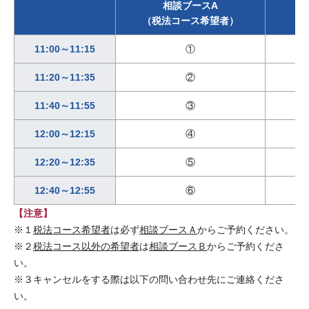
相談ブースA
（税法コース希望者）
（
11:00～11:15
①
11:20～11:35
②
11:40～11:55
③
12:00～12:15
④
12:20～12:35
⑤
12:40～12:55
⑥
【注意】
※１
税法コース希望者
は必ず
相談ブースＡ
からご予約ください。
※２
税法コース以外の希望者
は
相談ブースＢ
からご予約くださ
い。
※３キャンセルをする際は以下の問い合わせ先にご連絡くださ
い。