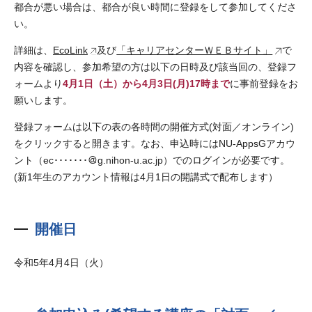
都合が悪い場合は、都合が良い時間に登録をして参加してくださ
い。
詳細は、
EcoLink
及び
「キャリアセンターＷＥＢサイト」
で
内容を確認し、参加希望の方は以下の日時及び該当回の、登録フ
ォームより
4月1日（土）から4月3日(月)17時まで
に事前登録をお
願いします。
登録フォームは以下の表の各時間の開催方式(対面／オンライン)
をクリックすると開きます。なお、申込時にはNU-AppsGアカウ
ント（ec･･･････＠g.nihon-u.ac.jp）でのログインが必要です。
(新1年生のアカウント情報は4月1日の開講式で配布します）
開催日
令和5年4月4日（火）