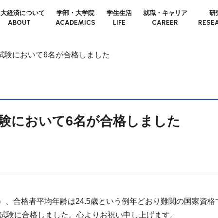
日大経済について
学部・大学院
学生生活
就職・キャリア
研
ABOUT
ACADEMICS
LIFE
CAREER
RESE
試験において6名が合格しました
試験において6名が合格しました
6％）、合格者平均年齢は24.5歳という例年どおり難関の国家資
文試験に合格しました。心よりお祝い申し上げます。