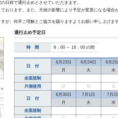
記の日程で通行止めとさせていただきます。
しております。また、天候の影響により予定が変更になる場合
ますが、何卒ご理解とご協力を賜りますようお願い申し上げま
通行止め予定日
時 間
8：00 ～ 18：00 の間
6月23日
6月24日
6月2
日 付
月
火
水
全面規制
片側使用
〇
〇
〇
6月30日
7月1日
7月2
日 付
月
火
水
全面規制