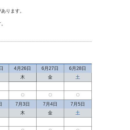
があります。
す。
5日
4月26日
6月27日
6月28日
木
金
土
〇
〇
〇
日
7月3日
7月4日
7月5日
木
金
土