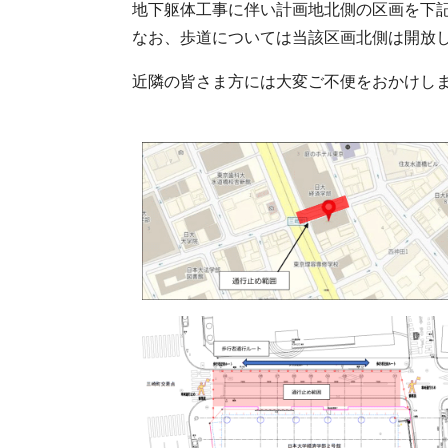
地下躯体工事に伴い計画地北側の区画を下
なお、歩道については当該区画北側は開放
近隣の皆さま方には大変ご不便をおかけし