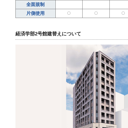
全面規制
片側使用
〇
〇
〇
経済学部2号館建替えについて