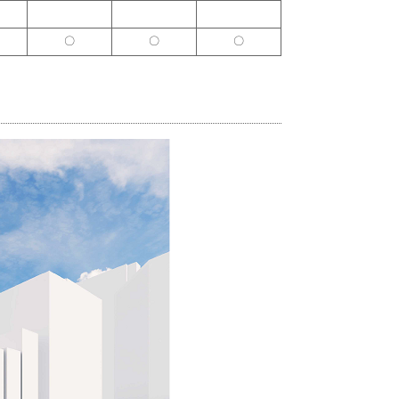
〇
〇
〇