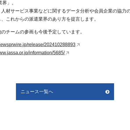
業界」。
・人材サービス事業などに関するデータ分析や会員企業の協力
し、これからの派遣業界のあり方を提言します。
他のチームの参画も今後予定しています。
onewsprwire.jp/release/202410288893
www.jassa.or.jp/information/5685/
ニュース一覧へ