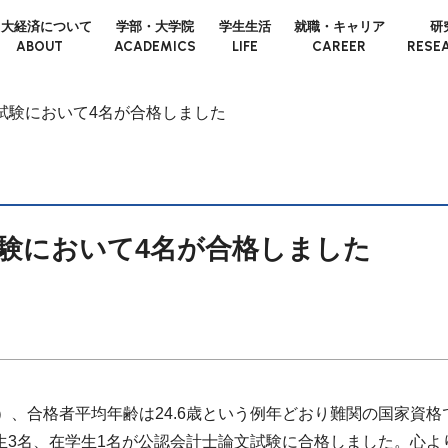
日大経済について
学部・大学院
学生生活
就職・キャリア
研
ABOUT
ACADEMICS
LIFE
CAREER
RESE
試験において4名が合格しました
試験において4名が合格しました
4％）、合格者平均年齢は24.6歳という例年どおり難関の国家資
業生3名、在学生1名が公認会計士論文試験に合格しました。心