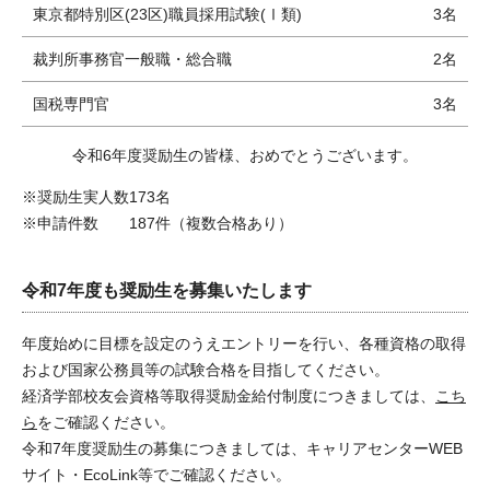
東京都特別区(23区)職員採用試験(Ⅰ類)
3名
裁判所事務官一般職・総合職
2名
国税専門官
3名
令和6年度奨励生の皆様、おめでとうございます。
奨励生実人数
173名
申請件数
187件（複数合格あり）
令和7年度も奨励生を募集いたします
年度始めに目標を設定のうえエントリーを行い、各種資格の取得
および国家公務員等の試験合格を目指してください。
経済学部校友会資格等取得奨励金給付制度につきましては、
こち
ら
をご確認ください。
令和7年度奨励生の募集につきましては、キャリアセンターWEB
サイト・EcoLink等でご確認ください。