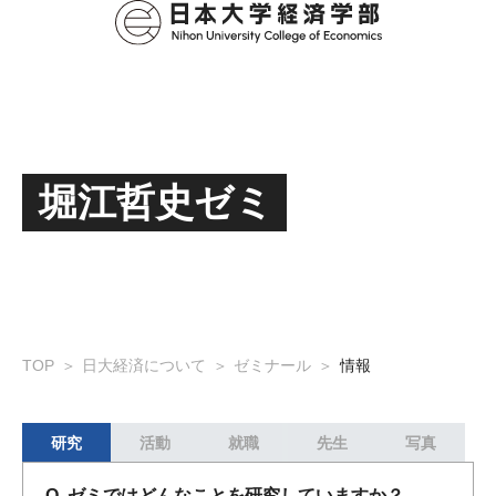
堀江哲史ゼミ
TOP
日大経済について
ゼミナール
情報
研究
活動
就職
先生
写真
Q. ゼミではどんなことを研究していますか？