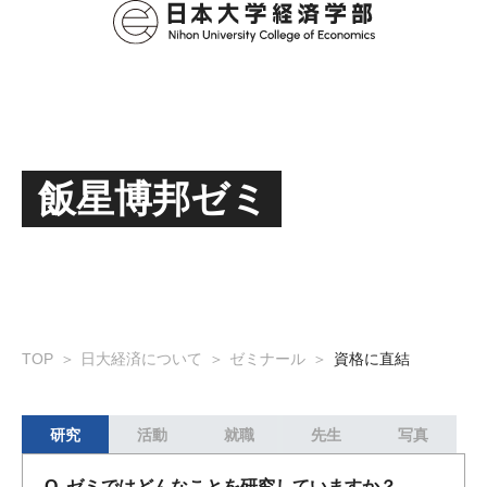
飯星博邦ゼミ
TOP
日大経済について
ゼミナール
資格に直結
研究
活動
就職
先生
写真
Q. ゼミではどんなことを研究していますか？