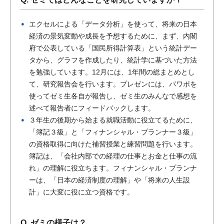
エクセルによる「データ分析」を使って、将来の日本
経済の景気変動や成長を予想するために、まず、内閣
府で公表している「国民所得計算表」という統計デー
タから、グラフを作成したり、統計学に基づいた方法
を勉強しています。12月には、1年間の総まとめとし
て、研究報告会を行います。プレゼンには、パワポを
使ってゼミ生各自が報告し、ゼミ生のみんなで感想を
述べて報告者にフィードバックします。
３年生の後期から始まる就職活動に役立てるために、
「簿記３級」と「フィナンシャル・プランナー３級」
の資格取得に向けた補習授業と練習問題を行います。
簿記は、「会社内部での経理の仕事とお金と仕事の流
れ」の理解に役立ちます。フィナンシャル・プランナ
ーは、「日本の経済制度の理解」や「将来の人生設
計」に大変に役に立つ資格です。
Q. ゼミの様子は？