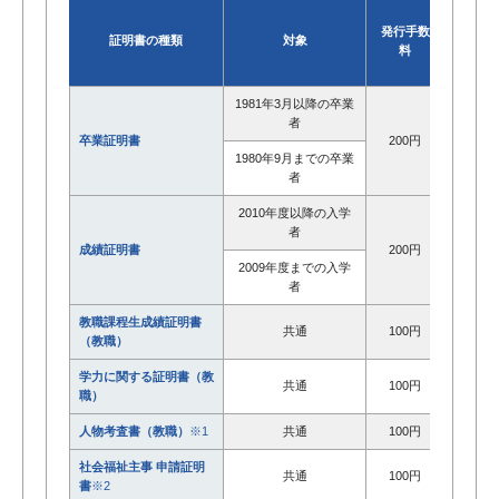
発行手数
証明書の種類
対象
コンビ
料
行
1981年3月以降の卒業
〇
者
卒業証明書
200円
1980年9月までの卒業
ー
者
2010年度以降の入学
〇
者
成績証明書
200円
2009年度までの入学
ー
者
教職課程生成績証明書
共通
100円
ー
（教職）
学力に関する証明書（教
共通
100円
ー
職）
人物考査書（教職）
※1
共通
100円
ー
社会福祉主事 申請証明
共通
100円
ー
書
※2