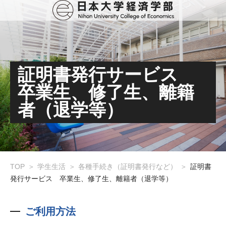
証明書発行サービス
卒業生、修了生、離籍
者（退学等）
TOP
学生生活
各種手続き（証明書発行など）
証明書
発行サービス 卒業生、修了生、離籍者（退学等）
ご利用方法