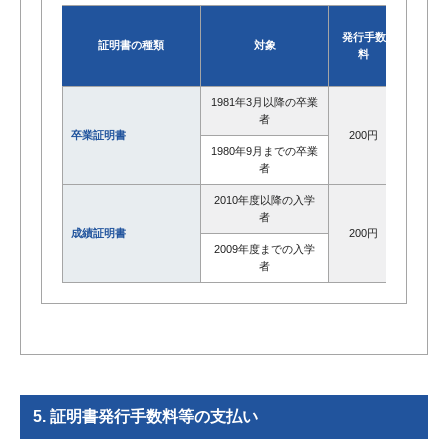
発行手数
証明書の種類
対象
コンビ
料
行
1981年3月以降の卒業
〇
者
卒業証明書
200円
1980年9月までの卒業
ー
者
2010年度以降の入学
〇
者
成績証明書
200円
2009年度までの入学
ー
者
5. 証明書発行手数料等の支払い