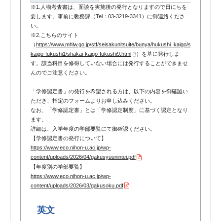
※1.人物考査書は、面談を実施後の発行となりますので日にちを
要します。事前に教務課（Tel：03-3219-3341）に御連絡くださ
い。
※2.こちらのサイト
（
https://www.mhlw.go.jp/stf/seisakunitsuite/bunya/hukushi_kaigo/seikatsuhogo
kaigo-fukushi1/shakai-kaigo-fukushi9.html
）を基に発行しま
す。該当科目を修得していない場合には発行することができませ
んのでご注意ください。
「学修認定書」の発行を希望される方は、以下の内容を御確認い
ただき、指定のフォームよりお申し込みください。
なお、「学修認定書」とは「学修認定制度」に基づく認定となり
ます。
詳細は、入学年度の学部要覧にて御確認ください。
【学修認定書の発行について】
https://www.eco.nihon-u.ac.jp/wp-
content/uploads/2026/04/gakusyuunintei.pdf
【年度別の学部要覧】
https://www.eco.nihon-u.ac.jp/wp-
content/uploads/2026/03/gakusoku.pdf
英文