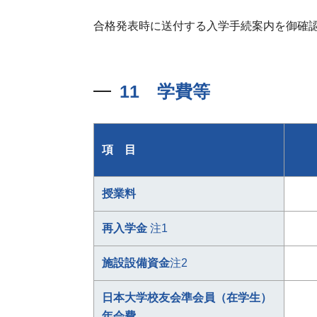
合格発表時に送付する入学手続案内を御確
11 学費等
項 目
授業料
再入学金
注1
施設設備資金
注2
日本大学校友会準会員（在学生）
年会費