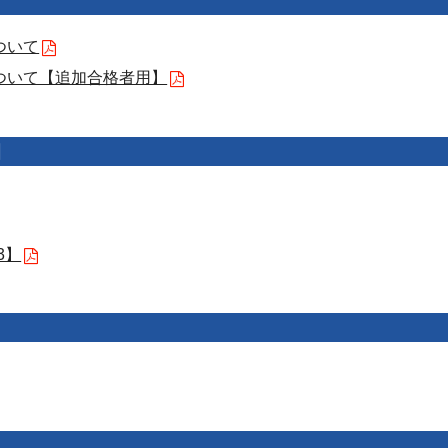
ついて
ついて【追加合格者用】
】
3】