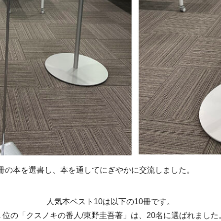
82冊の本を選書し、本を通してにぎやかに交流しました。
人気本ベスト10は以下の10冊です。
１位の「クスノキの番人/東野圭吾著」は、20名に選ばれました