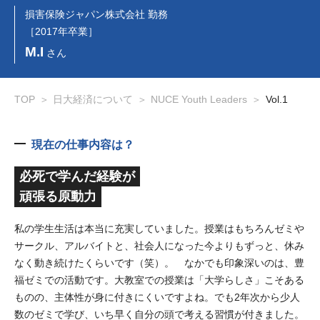
損害保険ジャパン株式会社 勤務
［2017年卒業］
M.I
さん
TOP
日大経済について
NUCE Youth Leaders
Vol.1
現在の仕事内容は？
必死で学んだ経験が
頑張る原動力
私の学生生活は本当に充実していました。授業はもちろんゼミや
サークル、アルバイトと、社会人になった今よりもずっと、休み
なく動き続けたくらいです（笑）。 なかでも印象深いのは、豊
福ゼミでの活動です。大教室での授業は「大学らしさ」こそある
ものの、主体性が身に付きにくいですよね。でも2年次から少人
数のゼミで学び、いち早く自分の頭で考える習慣が付きました。